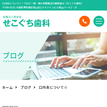
口内炎について☆｜ブログ｜栂・美木多駅周辺の歯医者は【せこぐち歯科】
〒590-0141 大阪府堺市南区桃山台2-3-4 ツインビル桃山パート2・1F
ブ
ロ
グ
ブログ
口内炎について☆
ホーム
2026/04/16