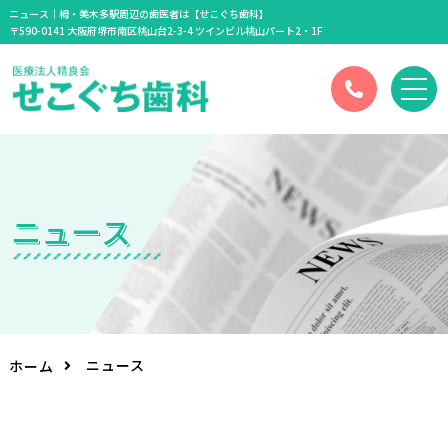
ニュース｜栂・美木多駅周辺の歯医者は【せこぐち歯科】
〒590-0141 大阪府堺市南区桃山台2-3-4 ツインビル桃山パート2・1F
ニ
ュ
ー
ス
ニュース
ホーム