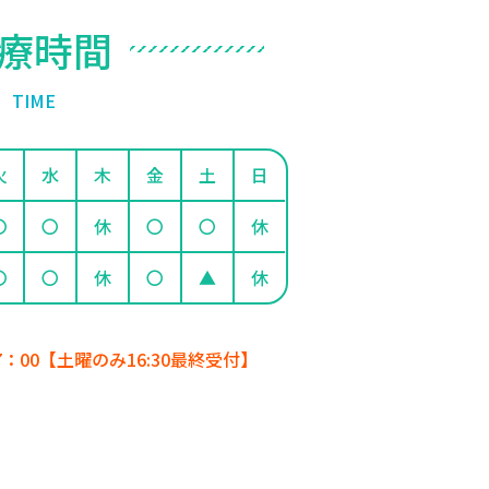
療
時
間
T
I
M
E
火
水
木
金
土
日
〇
〇
休
〇
〇
休
〇
〇
休
〇
▲
休
7：00【土曜のみ16:30最終受付】