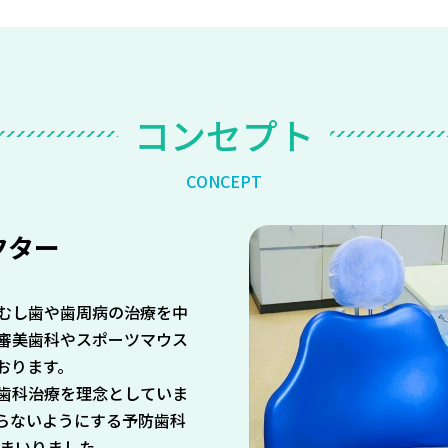
コ
ン
セ
プ
ト
C
O
N
C
E
P
T
クター
むし歯や歯周病の治療を中
審美歯科やスポーツマウス
おります。
歯科治療を理念としていま
らないようにする予防歯科
てまいりました。