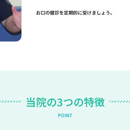
お口の健診を定期的に受けましょう。
当
院
の
3
つ
の
特
徴
P
O
I
N
T