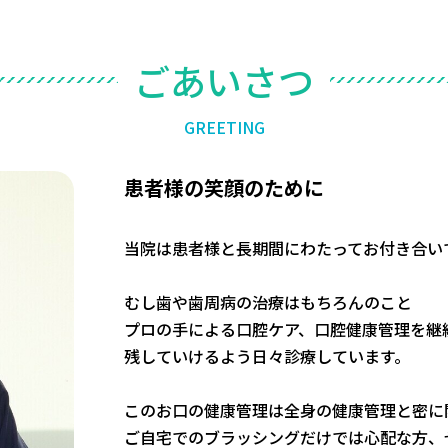
ご
あ
い
さ
つ
G
R
E
E
T
I
N
G
患者様の笑顔のために
当院は患者様と長期間にわたってお付き合い
むし歯や歯周病の治療はもちろんのこと
プロの手による口腔ケア、口腔健康管理を継
残していけるよう日々診療しています。
このお口の健康管理は全身の健康管理と密に
ご自宅でのブラッシングだけでは心配な方、