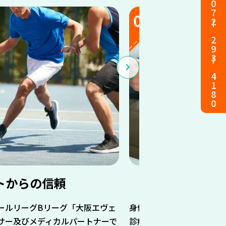
072ー293ー4180
03
トからの信頼
自宅や施
ールリーグBリーグ「大阪エヴェ
身体が不自由で通院ができ
サー及びメディカルパートナーで
診療なども行っております