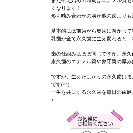
また生え始めの時期はエナメル質も
くなります！
形も噛み合わせの溝が他の歯よりも深
基本的には前歯から奥歯に向かって
乳歯が全て永久歯に生え変わると、2
歯の仕組みはほぼ同じですが、永久
永久歯のエナメル質や象牙質の厚み
ですが、生えたばかりの永久歯はま
です(^^)
一生を共にする永久歯を毎日の歯磨
♪