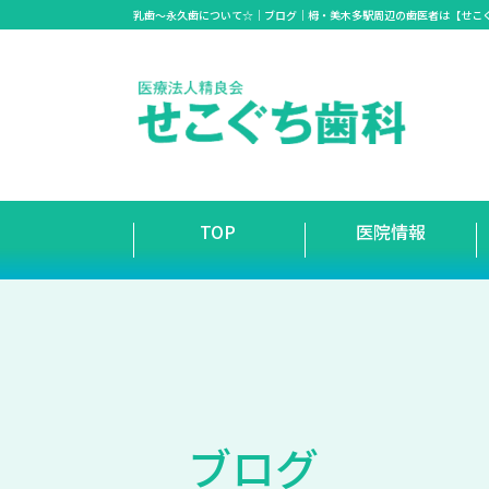
乳歯〜永久歯について☆｜ブログ｜栂・美木多駅周辺の歯医者は【せこ
TOP
医院情報
ブ
ロ
グ