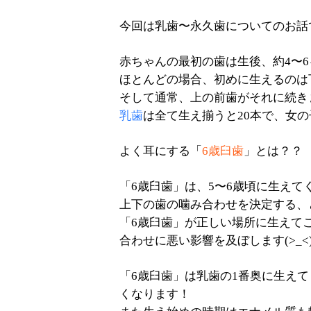
今回は乳歯〜永久歯についてのお話
赤ちゃんの最初の歯は生後、約4〜
ほとんどの場合、初めに生えるのは
そして通常、上の前歯がそれに続き
乳歯
は全て生え揃うと20本で、女
よく耳にする「
6歳臼歯
」とは？？
「6歳臼歯」は、5〜6歳頃に生え
上下の歯の噛み合わせを決定する、
「6歳臼歯」が正しい場所に生えて
合わせに悪い影響を及ぼします(>_<
「6歳臼歯」は乳歯の1番奥に生え
くなります！