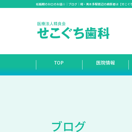
妊娠期のお口のお話☆｜ブログ｜栂・美木多駅周辺の歯医者は【せこぐ
TOP
医院情報
ブ
ロ
グ