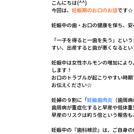
こんにちは(^^)
今回は、
妊娠期のお口のお話
です☆
妊娠中の歯・お口の健康を保ち、安心
「一子を得ると一歯を失う」という
すい、出産すると歯が悪くなるという
妊娠中は女性ホルモンの増加により
します！
お口のトラブルが起こりやすい時期
お伝えください☆
妊婦の９割に「
妊娠歯肉炎
（歯周病
歯周病が重症化すると早産や低体重児
早産のリスクは約５倍という報告も
妊娠中の『歯科検診』は、ご自身の