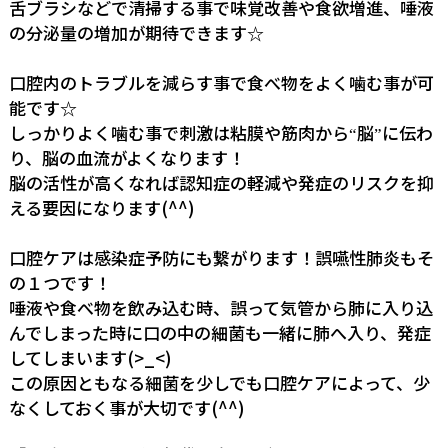
舌ブラシなどで清掃する事で味覚改善や食欲増進、唾液
の分泌量の増加が期待できます☆
口腔内のトラブルを減らす事で食べ物をよく噛む事が可
能です☆
しっかりよく噛む事で刺激は粘膜や筋肉から
脳
に伝わ
“
”
り、脳の血流がよくなります！
脳の活性が高くなれば認知症の軽減や発症のリスクを抑
える要因になります(^^)
口腔ケアは感染症予防にも繋がります！誤嚥性肺炎もそ
の１つです！
唾液や食べ物を飲み込む時、誤って気管から肺に入り込
んでしまった時に口の中の細菌も一緒に肺へ入り、発症
してしまいます(>_<)
この原因ともなる細菌を少しでも口腔ケアによって、少
なくしておく事が大切です(^^)