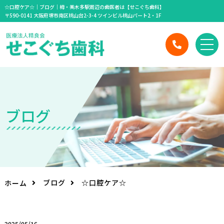
☆口腔ケア☆｜ブログ｜栂・美木多駅周辺の歯医者は【せこぐち歯科】
〒590-0141 大阪府堺市南区桃山台2-3-4 ツインビル桃山パート2・1F
ブ
ロ
グ
ブログ
☆口腔ケア☆
ホーム
2025/05/16