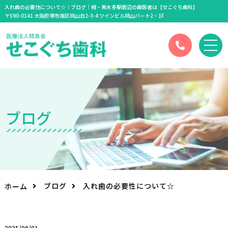
入れ歯の必要性について☆｜ブログ｜栂・美木多駅周辺の歯医者は【せこぐち歯科】
〒590-0141 大阪府堺市南区桃山台2-3-4 ツインビル桃山パート2・1F
ブ
ロ
グ
ブログ
入れ歯の必要性について☆
ホーム
2025/08/01