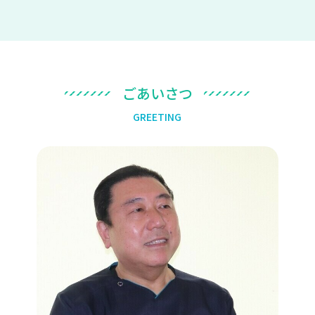
ご
あ
い
さ
つ
G
R
E
E
T
I
N
G