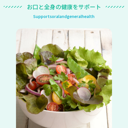
お
口
と
全
身
の
健
康
を
サ
ポ
ー
ト
S
u
p
p
o
r
t
s
o
r
a
l
a
n
d
g
e
n
e
r
a
l
h
e
a
l
t
h