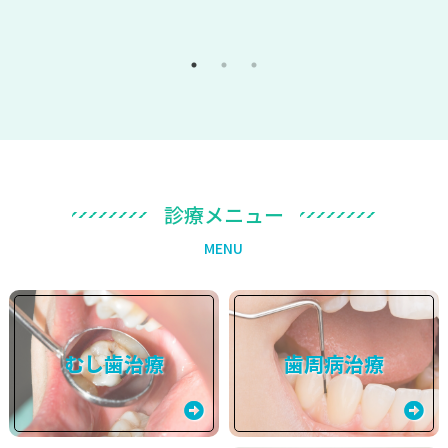
診
療
メ
ニ
ュ
ー
M
E
N
U
むし歯治療
歯周病治療