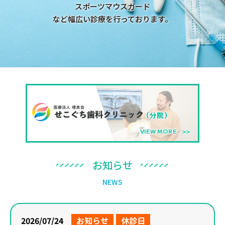
スポーツマウスガード
など幅広い診療を行っております。
（分院）
VIEW MORE
お
知
ら
せ
N
E
W
S
2026/07/24
お知らせ
休診日