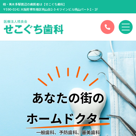
栂・美木多駅周辺の歯医者は【せこぐち歯科】
〒590-0141 大阪府堺市南区桃山台2-3-4 ツインビル桃山パート2・1F
あなたの街の
ホームドクター
一般歯科、予防歯科、審美歯科