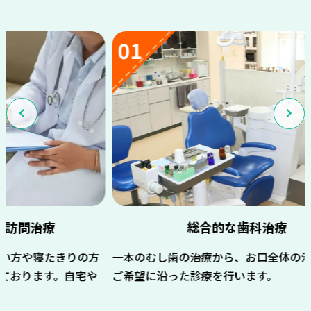
01
0
総合的な歯科治療
の方
一本のむし歯の治療から、お口全体の治療まで、
当院
宅や
ご希望に沿った診療を行います。
「大
びメ