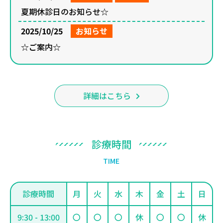
夏期休診日のお知らせ☆
2025/10/25
お知らせ
☆ご案内☆
詳細はこちら
診
療
時
間
T
I
M
E
診療時間
月
火
水
木
金
土
日
9:30 - 13:00
〇
〇
〇
休
〇
〇
休