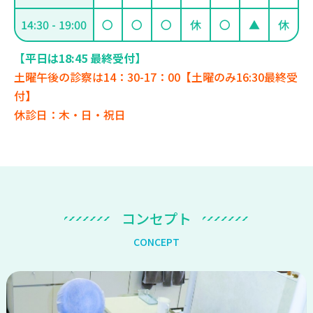
14:30 - 19:00
〇
〇
〇
休
〇
▲
休
【平日は18:45 最終受付】
土曜午後の診察は14：30-17：00【土曜のみ16:30最終受
付】
休診日：木・日・祝日
コ
ン
セ
プ
ト
C
O
N
C
E
P
T