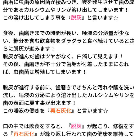
歯垢に虫歯の原因菌が棲みつき、酸を発生させて歯の成
分であるカルシウムやリンが溶け出してしまいます！
この溶け出してしまう事を『
脱灰
』と言います☆
食後、歯磨きまでの時間が長い、唾液の分泌量が少な
い、糖分を含む飲食物をダラダラと食べ続けているとさ
らに脱灰が進みます！
脱灰が進んだ歯はツヤがなく、白濁して見えます！
その後、歯磨きが不十分で歯垢が付着したままになれ
ば、虫歯菌は増殖してしまいます！
脱灰が進行する前に、歯磨きできちんと汚れや酸を洗い
流し、唾液の分泌により溶け出したカルシウムやリンを
歯の表面に戻す事が出来ます！
この唾液の働きを『
再石灰化
』と言います☆
口の中では飲食をすると、『
脱灰
』が起こり、修復をす
る『
再石灰化
』が繰り返し行われて歯の健康を維持して