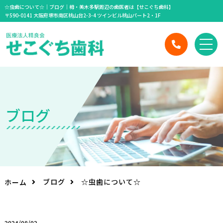
☆虫歯について☆｜ブログ｜栂・美木多駅周辺の歯医者は【せこぐち歯科】
〒590-0141 大阪府堺市南区桃山台2-3-4 ツインビル桃山パート2・1F
ブ
ロ
グ
ブログ
☆虫歯について☆
ホーム
2024/08/02