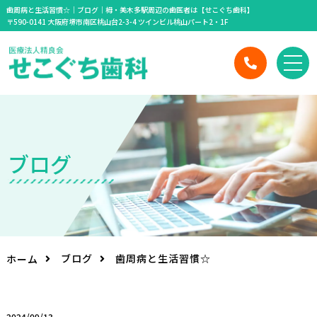
歯周病と生活習慣☆｜ブログ｜栂・美木多駅周辺の歯医者は【せこぐち歯科】
〒590-0141 大阪府堺市南区桃山台2-3-4 ツインビル桃山パート2・1F
ブ
ロ
グ
ブログ
歯周病と生活習慣☆
ホーム
2024/09/13