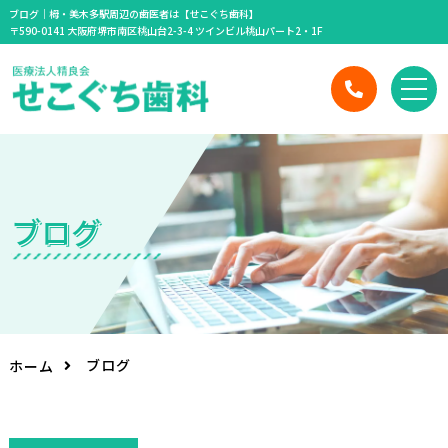
ブログ｜栂・美木多駅周辺の歯医者は【せこぐち歯科】
〒590-0141 大阪府堺市南区桃山台2-3-4 ツインビル桃山パート2・1F
ブ
ロ
グ
ブログ
ホーム